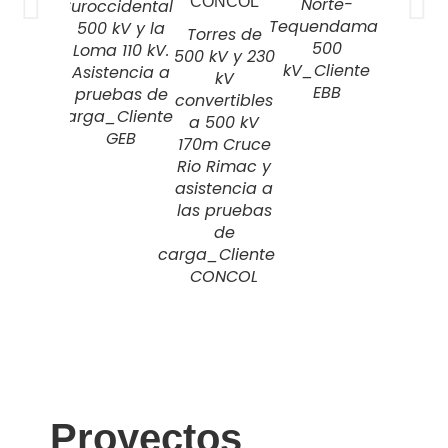
Norte-
Suroccidental
Tequendama
500 kV y la
Torres de
500
Loma 110 kV.
500 kV y 230
kV_Cliente
Asistencia a
kV
EBB
pruebas de
convertibles
carga_Cliente
a 500 kV
GEB
170m Cruce
Rio Rimac y
asistencia a
las pruebas
de
carga_Cliente
CONCOL
Proyectos