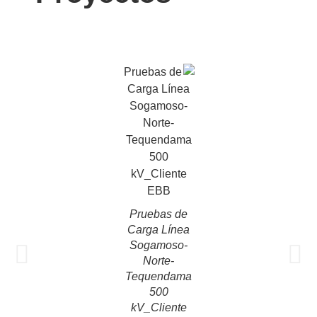
Pruebas de
Carga Línea
Sogamoso-
Norte-
Tequendama
es de 500
500
y 230 kV
kV_Cliente
ertibles a