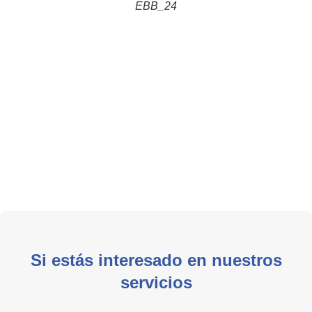
EBB_24
 kV 170m
uce Rio
imac y
stencia a
 pruebas
de
a_Cliente
NCOL_24
Si estás interesado en nuestros
servicios