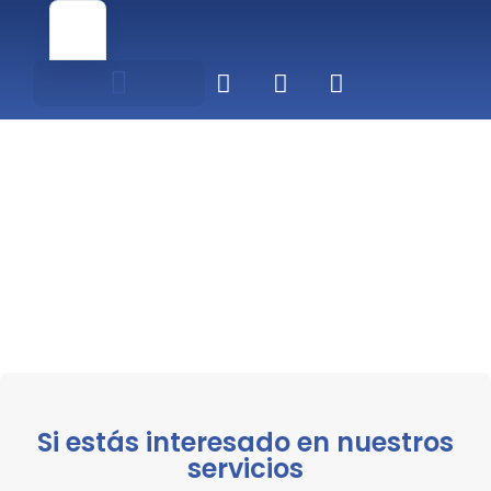
Portafolio de servicios
Únete como Proveedor
Si estás interesado en nuestros
servicios